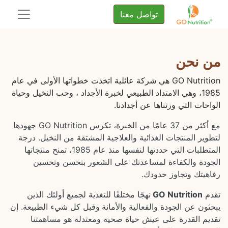
تواصل معنا
من نحن
GO Nutrition هي شركة عائلية اتخذت خطواتها الأولى في عام
1985، وهي الامتداد الطبيعي لخبرة الأجداد ، وحب النخيل وحياة
الواحات التي ورثناها عن أجدادنا.
مع أكثر من 37 عامًا من الخبرة، تكرس GO Nutrition جهودها
لتطوير المنتجات الغذائية والعلاجية المشتقة من النخيل. درجة
المتطلبات التي حددتها لنفسها منذ عام 1985، تمنح منتجاتها
الجودة والكفاءة لمساعدتك على الشعور بتحسن وتحسين
رفاهيتك وتجاوز حدودك.
تقدم
GO Nutrition
نهجًا مختلفًا للتغذية لجميع أولئك الذين
يبحثون عن الجودة والفعالية والأمانة
وقبل كل شيء الطبيعة. إن
تقديم القدرة على عيش حياة صحية ومعتدلة هو مساهمتنا